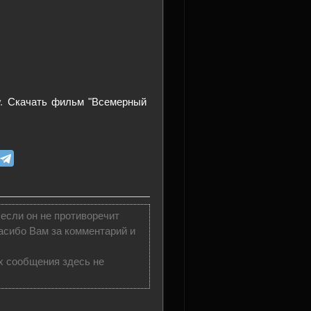
у.
Скачать фильм "Всемерный
 если он не противоречит
асибо Вам за комментарий и
х сообщения здесь не