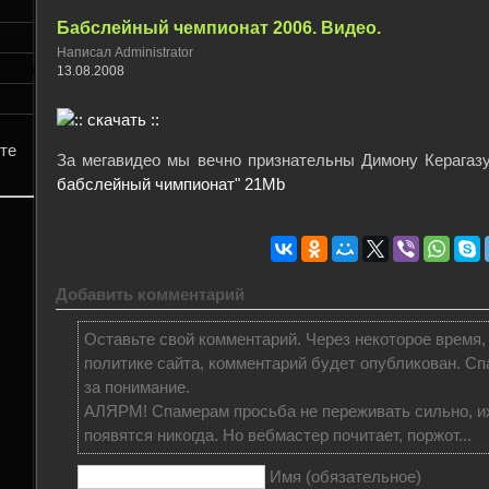
Бабслейный чемпионат 2006. Видео.
Написал Administrator
13.08.2008
те
За мегавидео мы вечно признательны Димону Керагаз
бабслейный чимпионат" 21Mb
Добавить комментарий
Оставьте свой комментарий. Через некоторое время,
политике сайта, комментарий будет опубликован. Сп
за понимание.
АЛЯРМ! Спамерам просьба не переживать сильно, и
появятся никогда. Но вебмастер почитает, поржот...
Имя (обязательное)