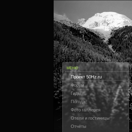
МЕНЮ
Проект 50Hz.ru
Форум
Гиды
Погода
Фото галлерея
Отели и гостиницы
Отчёты