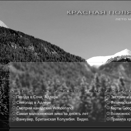
Погода в Сочи, Адлере
Экстрим и 
Снегопад в Адлере
Физическая
Смотрим канадский Wonderland!
Карты Goog
Самая малоснежная зима за десять лет
Возможност
Ванкувер, Британская Колумбия. Видео.
Правила хр