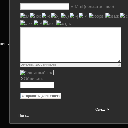
E-Mail (обязательное)
опись
Осталось:
1000
символов
Обновить
Отправить (Ctrl+Enter)
След. >
Назад