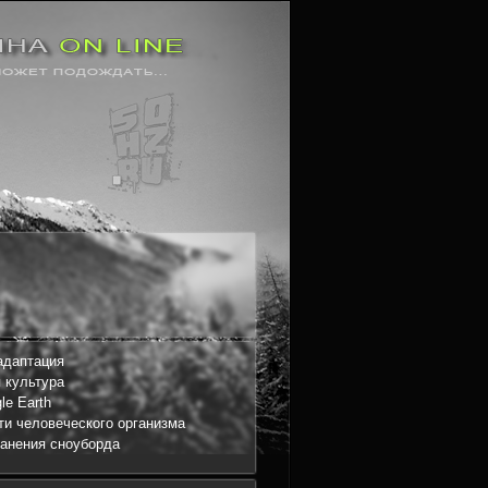
адаптация
 культура
le Earth
и человеческого организма
анения сноуборда