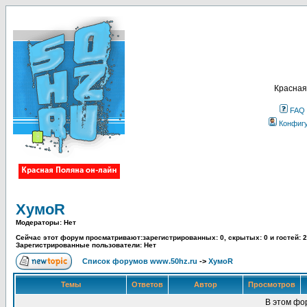
Красная
FAQ
Конфиг
ХумоR
Модераторы: Нет
Сейчас этот форум просматривают:зарегистрированных: 0, скрытых: 0 и гостей: 2
Зарегистрированные пользователи: Нет
Список форумов www.50hz.ru
->
ХумоR
Темы
Ответов
Автор
Просмотров
В этом фо