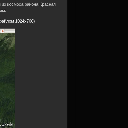
 из космоса района Красная
им:
файлом 1024х768
)