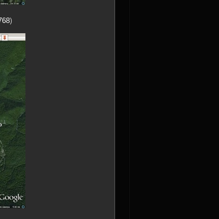
768
)