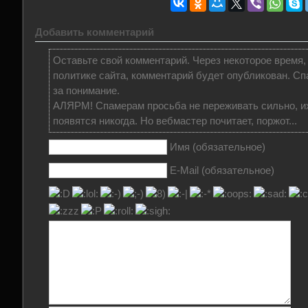
Добавить комментарий
Оставьте свой комментарий. Через некоторое время,
политике сайта, комментарий будет опубликован. Сп
за понимание.
АЛЯРМ! Спамерам просьба не переживать сильно, и
появятся никогда. Но вебмастер почитает, поржот...
Имя (обязательное)
E-Mail (обязательное)