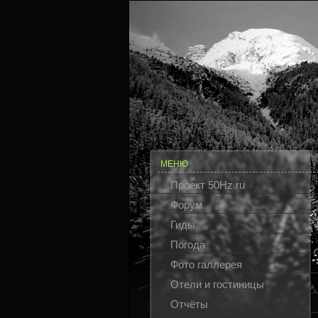
МЕНЮ
Проект 50Hz.ru
Форум
Гиды
Погода
Фото галлерея
Отели и гостиницы
Отчёты