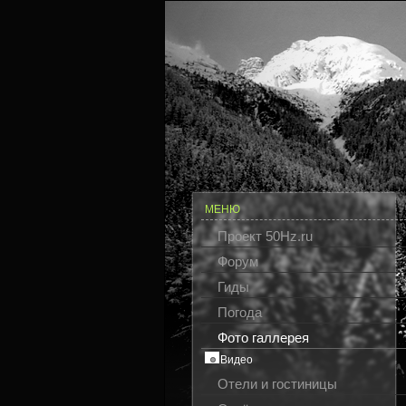
МЕНЮ
Проект 50Hz.ru
Форум
Гиды
Погода
Фото галлерея
Видео
Отели и гостиницы