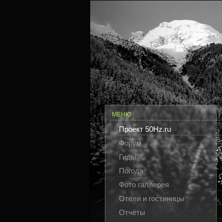
МЕНЮ
Проект 50Hz.ru
Форум
Гиды
Погода
Фото галлерея
Отели и гостиницы
Отчёты