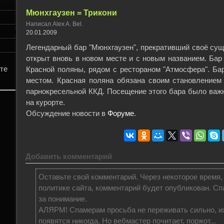
Мюнхгаузен = Трикони
Написал Alex A. Bel.
20.01.2009
Легендарный бар "Мюнхгаузен", прекративший своё сущ
открыт вновь в новом месте и с новым названием. Бар 
те
Красной поляны, рядом с рестораном "Атмосфера". Ба
местом. Красная поляна обязана своим становлением
парнокресельной ККД. Посещение этого бара было важ
на курорте.
Обсуждение новости в
Форуме
.
Добавить комментарий
Оставьте свой комментарий. Через некоторое время,
политике сайта, комментарий будет опубликован. Сп
за понимание.
АЛЯРМ! Спамерам просьба не переживать сильно, и
появятся никогда. Но вебмастер почитает, поржот...