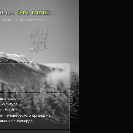
адаптация
 культура
le Earth
и человеческого организма
анения сноуборда