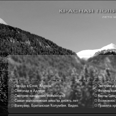
Погода в Сочи, Адлере
Экстрим и 
Снегопад в Адлере
Физическая
Смотрим канадский Wonderland!
Карты Goog
Самая малоснежная зима за десять лет
Возможност
Ванкувер, Британская Колумбия. Видео.
Правила хр