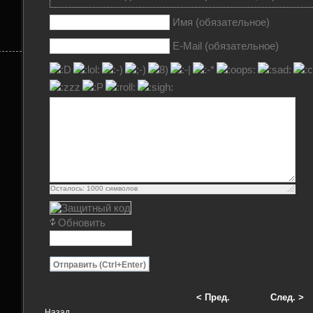
Имя (обязательное)
E-Mail (обязательное)
Осталось:
1000
символов
Обновить
Отправить (Ctrl+Enter)
< Пред.
След. >
Назад