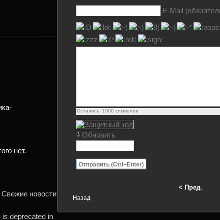
E-Mail (обязател
ика-
Осталось:
1000
символов
Обновить
ого нет.
Отправить (Ctrl+Enter)
< Пред.
: Свежие новости
Назад
is deprecated in