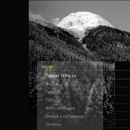
МЕНЮ
Проект 50Hz.ru
Форум
Гиды
Погода
Фото галлерея
Отели и гостиницы
Отчёты