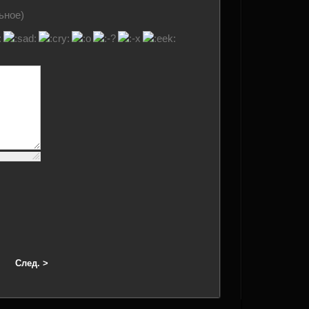
ьное)
След. >