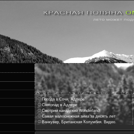
Погода в Сочи, Адлере
Снегопад в Адлере
Смотрим канадский Wonderland!
Самая малоснежная зима за десять лет
Ванкувер, Британская Колумбия. Видео.