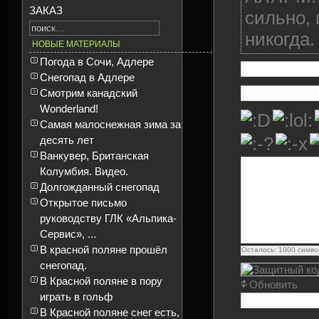
ЗАКАЗ
сильно, 
никогда.
НОВЫЕ МАТЕРИАЛЫ
Погода в Сочи, Адлере
Снегопад в Адлере
Смотрим канадский
Wonderland!
Самая малоснежная зима за
десять лет
Ванкувер, Британская
Колумбия. Видео.
Долгожданный снегопад
Открытое письмо
руководству ГЛК «Альпика-
Сервис», ...
В красной поляне прошёл
Осталось:
1000
симво
снегопад.
В Красной поляне в пору
Обновить
играть в гольф
В Красной поляне снег есть,