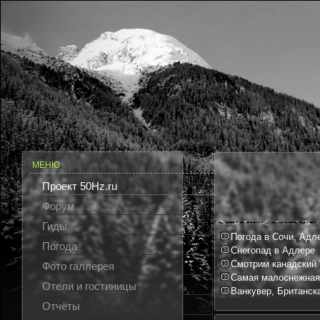
МЕНЮ
Проект 50Hz.ru
Форум
Гиды
Погода в Сочи, Адл
Погода
Снегопад в Адлере
Смотрим канадский 
Фото галлерея
Самая малоснежная 
Отели и гостиницы
Ванкувер, Британск
Отчёты