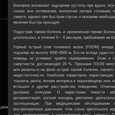
Внезапно возникают ощущение пустоты при вдохе, жгуч
глазах или потемнение, внезапная потеря сознания, 
смерти, однако при быстром спуске и оказании необхо
явления быстро проходят.
Подострая горная болезнь и хроническая горная боле
длительного, в течение 5— 6 месяцев, пребывания на б
Горный острый отек головного мозга (ГООМ) иногда
подъема на высоту 4000-4500 м. Его не всегда удается
помощь не успевает прийти своевременно. Этим и о
смертности, достигающей 20 %. Признаки ГООМ могу
или развиться на фоне острой горной болезни, горного 
недостаточности. Наиболее характерны нарастающие
тошнота, рвота, потеря интереса к окружающему или, н
вспышки и другие расстройства поведения. Отмеча
дыхания, олигурия. О нарастании тяжести заб
дезориентация, шаткая походка, диплопия, двигатель
галлюцинации. При медицинском обследовании 
ицина
внутричерепного давления, отек соска зрительного не
дна, кровоизлияния в стекловидное тело, сетчатку. 