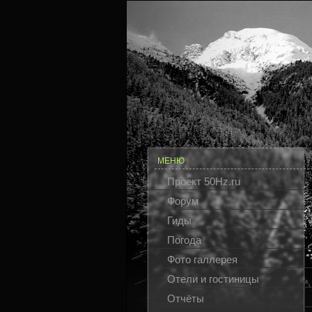
МЕНЮ
Проект 50Hz.ru
Форум
Гиды
Погода
Фото галлерея
Отели и гостиницы
Отчёты