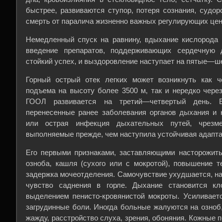
быстрее, развиваются ступор, потеря сознания, судоро
смерть от паралича жизненно важных регулирующих цент
Немедленный спуск на равнину, вдыхание кислорода 
введение препаратов, поддерживающих сердечную 
стойкий успех, и выздоровление наступает на пятые—ш
Горный острый отек легких может возникнуть как ч
подъема на высоту более 3500 м, так и нередко чере
ГООЛ развивается на третий—четвертый день. Е
перенесенные ранее заболевания органов дыхания и 
или острая инфекция дыхательных путей, чрезме
выполняемые прежде, чем наступила устойчивая адапта
Его первыми признаками, заставляющими насторожить
озноба, кашля (сухого или с мокротой), повышение 
задержка мочеотделения. Самочувствие ухудшается, н
чувство саднения в горле. Дыхание становится к
выделением пенисто-кровянистой мокроты. Усиливает
загрудинные боли. Иногда больные жалуются на озноб
жажду, расстройство слуха, зрения, обоняния. Кожные 