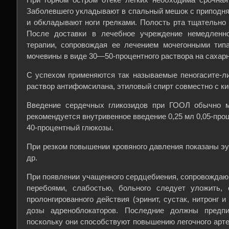
Заболевшего укладывают в спальный мешок с приподня
и обкладывают ноги грелками. Полость рта тщательно
После доставки в лечебное учреждение немедленн
терапии, сопровождая ее лечением мочегонными тип
мочевины в виде 30—50-процентного раствора на сахарн
С успехом применяются так называемые пеногасите-л
раствор антифомсилана, этиловый спирт совместно с к
Введение сердечных гликозидов при ГООЛ обычно м
рекомендуется внутривенное введение 0,25 мл 0,05-про
40-процентный глюкозы.
При резком повышении кровяного давления показаны эу
др.
При появлении учащенного сердцебиения, сопровождаю
перебоями, слабостью, больного следует уложить, 
пролонгированного действия (эринит, сустак, нитронг и
дозы адреноблокаторов. Последние должны предпи
поскольку они способствуют повышению легочного арт