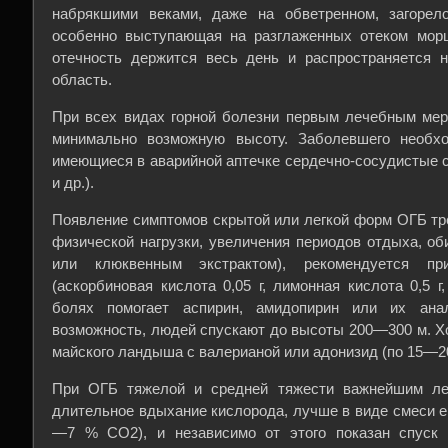
набрякшими веками, даже на обветренном, загорел
особенно выступающая на разглаженных отеком морщ
отечность держится весь день и распространяется н
область.
При всех видах горной болезни первым лечебным мер
минимально возможную высоту. Заболевшего необхо
имеющиеся в аварийной аптечке сердечно-сосудистые 
и др.).
Появление симптомов скрытой или легкой форм ОГБ тр
физической нагрузки, увеличения периодов отдыха, об
или клюквенным экстрактом), рекомендуется пр
(аскорбиновая кислота 0,05 г, лимонная кислота 0,5 г
болях помогает аспирин, амидопирин или их анал
возможность, людей спускают до высоты 200—300 м. Х
майского ландыша с валерианой или адонизид (по 15—20
При ОГБ тяжелой и средней тяжести важнейшим ле
длительное вдыхание кислорода, лучше в виде смеси ег
—7 % СО2), и независимо от этого показан спуск