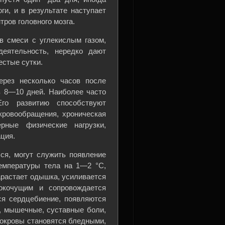
ги, и в результате наступает
ров головного мозга.
в смеси с углекислым газом,
деятельность, нередко дают
естые сутки.
ерез несколько часов после
з 8—10 дней. Наиболее часто
го развитию способствуют
кровообращения, хроническая
рные физические нагрузки,
ция.
ся, могут служить появление
температуры тела на 1—2 °С,
арастает одышка, усиливается
локочущим и сопровождается
ся сердцебиение, появляются
, мышечные, суставные боли,
покровы становятся бледными,