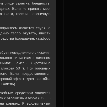
ом лице заметна бледность,
инах. Если не принять мер,
а кисти, колени, поясничную
оприятием является спуск на
димо тепло укутать, ввести
средства (кордиамин, камфору
ебует немедленного снижения
ильного питья (чая с лимоном
инимать смесь Сиротинина
, глюкоза 50 г). При головных
оги. Если предоставляется
ороший эффект дает настойка
 капель).
чебным средством является
о с углекислым газом (О2 + 5
 на равнину. К эффективным