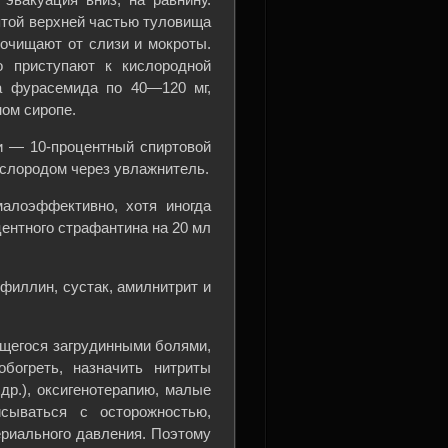
той верхней частью туловища
 очищают от слизи и мокроты.
о приступают к кислородной
а фурасемида по 40—120 мг,
ом сиропе.
и — 10-процентный спиртовой
ислородом через увлажнитель.
алоэффективно, хотя иногда
центного страфантина на 20 мл
филлин, сустак, амилнитрит и
щегося загрудинными болями,
обогреть, назначить нитриты
 др.), оксигенотерапию, малые
сываться с осторожностью,
ериального давления. Поэтому