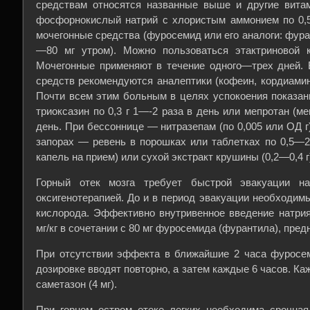
средствам относятся названные выше и другие вита
фосфорнокислый натрий с хлористым аммонием по 0,5 
мочегонные средства (фуросемид или его аналоги: фура
—80 мг утром). Можно пользоваться этактриновой к
Мочегонные применяют в течение одного—трех дней. 
средств рекомендуются аналептики (кофеин, кордиамин
Почти всем этим больным в целях успокоения показа
триоксазин по 0,3 г 1—-2 раза в день или мепротан (ме
день. При бессоннице — нитразепам (по 0,005 или ОД г),
запорах — ревень в порошках или таблетках по 0,5—2
капель на прием) или сухой экстракт крушины (0,2—0,4 г
Горный отек мозга требует быстрой эвакуации н
оксигенотерапией. До и в период эвакуации необходимы
кислорода. Эффективно внутривенное введение натри
мг/кг в сочетании с 80 мг фуросемида (фурантила), пред
При отсутствии эффекта в ближайшие 2 часа фуросем
дозировке вводят повторно, а затем каждые 6 часов. Ка
саметазон (4 мг).
При горном остром отеке легких необходима срочная 