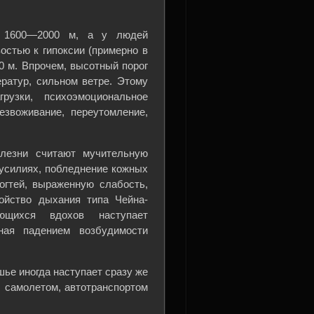
е 1600—2000 м, а у людей
стью к гипоксии (примерно в
 м. Впрочем, высотный порог
ратур, сильном ветре. Этому
рузки, психоэмоциональное
езвоживание, переутомление,
лезни считают мучительную
усилиях, побледнение кожных
огтей, выраженную слабость,
ройство дыхания типа Чейна-
ющихся вдохов наступает
ная падением возбудимости
ье иногда наступает сразу же
 самолетом, автотранспортом