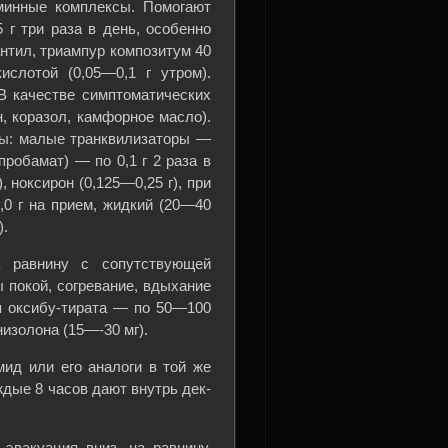
минные комплексы. Помогают
г три раза в день, особенно
нтил, триампур композитум 40
ислотой (0,05—0,1 г утром).
В качестве симптоматических
, коразол, камфорное масло).
ны: малые транквилизаторы —
пробамат) — по 0,1 г 2 раза в
 ноксирон (0,125—0,25 г), при
,0 г на прием, жидкий (20—40
).
а равнину с сопутствующей
 покой, согревание, вдыхание
я оксибу-тирата — по 50—100
низолона (15—-30 мг).
ид или его аналоги в той же
ждые 8 часов дают внутрь дек-
эвакуация вниз, на равнину.