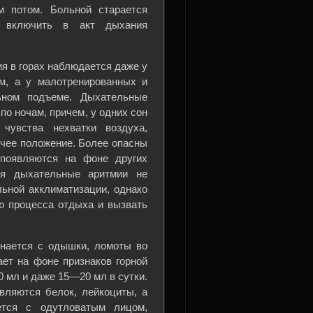
м потом. Больной старается
ы включить в акт дыхания
я в горах наблюдается даже у
м, а у малотренированных и
ьном подъеме. Дыхательные
по ночам, причем, у одних сон
чувства нехватки воздуха,
чее положение. Более опасны
 появляются на фоне других
тя дыхательные аритмии не
ьной акклиматизации, однако
ю процесса отдыха и вызвать
инается с одышки, ломоты во
ает на фоне признаков горной
 мл и даже 15—20 мл в сутки.
вляются белок, лейкоциты, а
ется с одутловатым лицом,