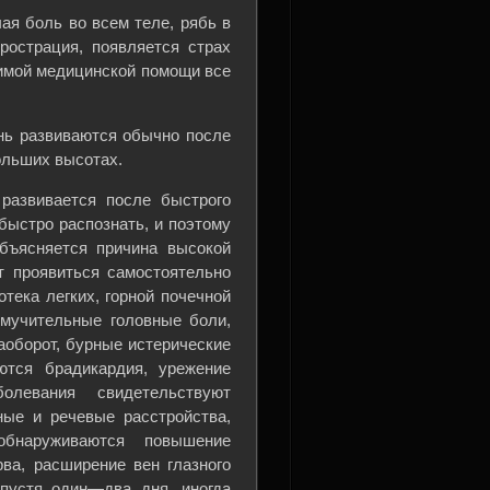
ая боль во всем теле, рябь в
прострация, появляется страх
димой медицинской помощи все
знь развиваются обычно после
ольших высотах.
 развивается после быстрого
 быстро распознать, и поэтому
бъясняется причина высокой
т проявиться самостоятельно
отека легких, горной почечной
 мучительные головные боли,
аоборот, бурные истерические
ются брадикардия, урежение
олевания свидетельствуют
ные и речевые расстройства,
обнаруживаются повышение
рва, расширение вен глазного
Спустя один—два дня, иногда