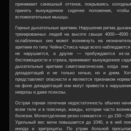
принимают синюшный оттенок, покрываясь холодны
принять вынужденное сидячее положение, чтоб
вспомогательные мышцы.
Горные дыхательные аритмии. Нарушение ритма дыхани
тренированных людей на высоте свыше 4000—4500 
ослабленных оно может возникнуть на незначител
аритмии по типу Чейна-Стокса чаще всего наблюдаются 
не нарушается, а другие — пробуждаются из-за 
беспомощности и страха, принимают вынужденное сидя
дыхательные аритмии симптоматические, когда они
дизадаптаций и не только ночью, но и днем. Хо
представляют опасности и являются признаком нормал
на фоне дизадаптаций они могут привести к нарушени
неврозы и даже психозы.
Острая горная почечная недостаточность обычно нач
всем теле и в пояснице, жажды, которая часто возник
болезни. Мочеотделение резко снижается — до 150—200
Удельный вес мочи повышается до 1040, и в ней поя
иногда и эритроциты. По утрам больной просыпа