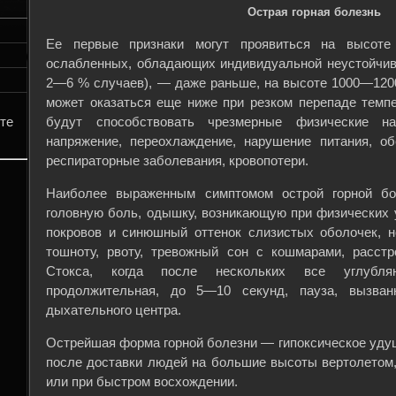
Острая горная болезнь
Ее первые признаки могут проявиться на высот
ослабленных, обладающих индивидуальной неустойчиво
2—6 % случаев), — даже раньше, на высоте 1000—1200
может оказаться еще ниже при резком перепаде темпе
будут способствовать чрезмерные физические наг
те
напряжение, переохлаждение, нарушение питания, об
респираторные заболевания, кровопотери.
Наиболее выраженным симптомом острой горной бо
головную боль, одышку, возникающую при физических 
покровов и синюшный оттенок слизистых оболочек, н
тошноту, рвоту, тревожный сон с кошмарами, расст
Стокса, когда после нескольких все углубля
продолжительная, до 5—10 секунд, пауза, вызван
дыхательного центра.
Острейшая форма горной болезни — гипоксическое удуш
после доставки людей на большие высоты вертолетом,
или при быстром восхождении.