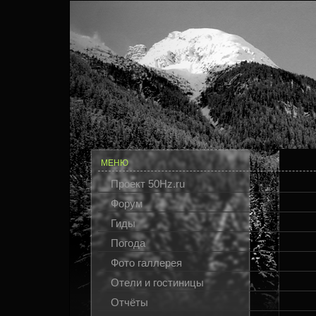
МЕНЮ
Проект 50Hz.ru
Форум
Гиды
Погода
Фото галлерея
Отели и гостиницы
Отчёты