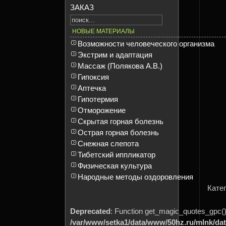
ЗАКАЗ
НОВЫЕ МАТЕРИАЛЫ
Возможности человеческого организма
Экстрим и адаптация
Массаж (Полякова А.В.)
Гипоксия
Аптечка
Гипотермия
Отморожение
Скрытая горная болезнь
Острая горная болезнь
Снежная слепота
Тибетский иппликатор
Физическая культура
Народные методы оздоровления
Кате
Deprecated
: Function get_magic_quotes_gpc() 
/var/www/setka1/data/www/50hz.ru/mlnk/da