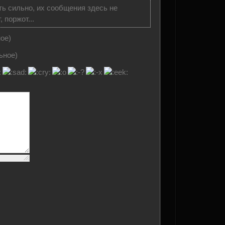
ь сильно, их сообщения здесь не
 поржот...
ое)
ьное)