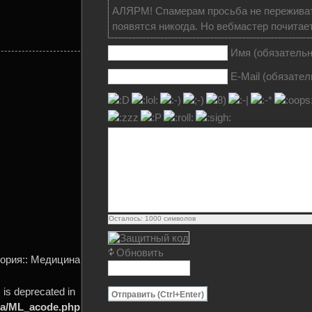
АЛЯРМ! Спамерам просьба не переживат
появятся никогда. Но вебмастер почитает,
Имя (обязательн
E-Mail (обязател
Осталось:
1000
символов
Обновить
гория:: Медицина
is deprecated in
Отправить (Ctrl+Enter)
ta/ML_acode.php